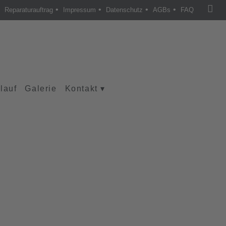
•
•
•
•
Reparaturauftrag
Impressum
Datenschutz
AGBs
FAQ
lauf
Galerie
Kontakt
▾