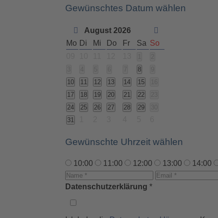
Gewünschtes Datum wählen
August 2026
Mo
Di
Mi
Do
Fr
Sa
So
09
10
11
12
13
1
2
3
4
5
6
7
8
9
10
11
12
13
14
15
16
17
18
19
20
21
22
23
24
25
26
27
28
29
30
1
2
3
4
5
6
31
Gewünschte Uhrzeit wählen
10:00
11:00
12:00
13:00
14:00
Datenschutzerklärung
*