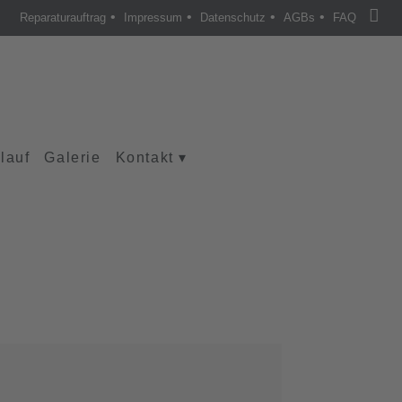
•
•
•
•
Reparaturauftrag
Impressum
Datenschutz
AGBs
FAQ
lauf
Galerie
Kontakt
▾