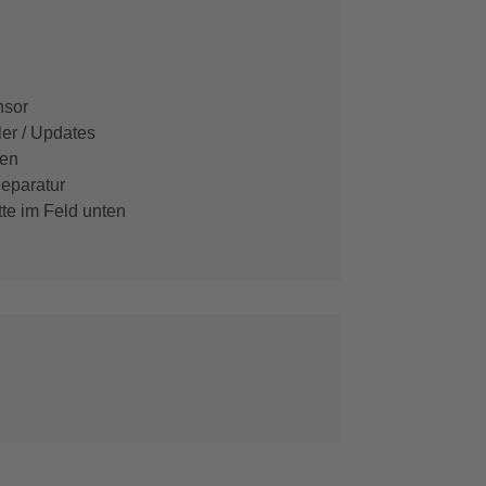
nsor
er / Updates
en
eparatur
tte im Feld unten