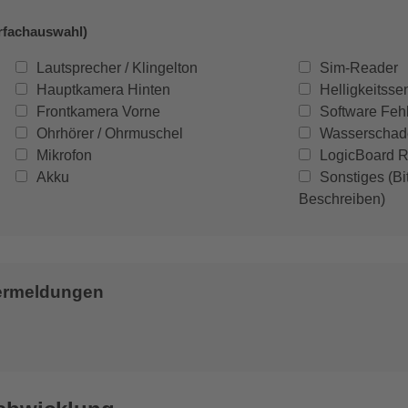
rfachauswahl)
Lautsprecher / Klingelton
Sim-Reader
Hauptkamera Hinten
Helligkeitsse
Frontkamera Vorne
Software Fehl
Ohrhörer / Ohrmuschel
Wasserschad
Mikrofon
LogicBoard R
Akku
Sonstiges (Bi
Beschreiben)
lermeldungen