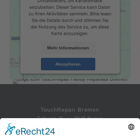
Drittanbieters, um Karteninhalte
einzubetten. Dieser Service kann Daten
zu Ihren Aktivitäten sammeln. Bitte lesen
Sie die Details durch und stimmen Sie
der Nutzung des Service zu, um diese
Karte anzuzeigen.
Mehr Informationen
Akzeptieren
powered by
Usercentrics Consent
Management Platform
&
eRecht24
TouchRepair Bremen
Falkenstr. 26
•
28195 Bremen
0421-173 088 81
info@touchrepair.de