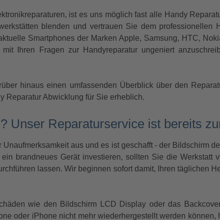
tronikreparaturen, ist es uns möglich fast alle Handy Reparat
rwerkstätten blenden und vertrauen Sie dem professionellen
 aktuelle Smartphones der Marken Apple, Samsung, HTC, Nokia
 mit Ihren Fragen zur Handyreparatur ungeniert anzuschreib
über hinaus einen umfassenden Überblick über den Reparatu
 Reparatur Abwicklung für Sie erheblich.
? Unser Reparaturservice ist bereits zur
r Unaufmerksamkeit aus und es ist geschafft - der Bildschirm d
 ein brandneues Gerät investieren, sollten Sie die Werksta
rchführen lassen. Wir beginnen sofort damit, Ihren täglichen He
chäden wie den Bildschirm LCD Display oder das Backcover 
one oder iPhone nicht mehr wiederhergestellt werden können, hi