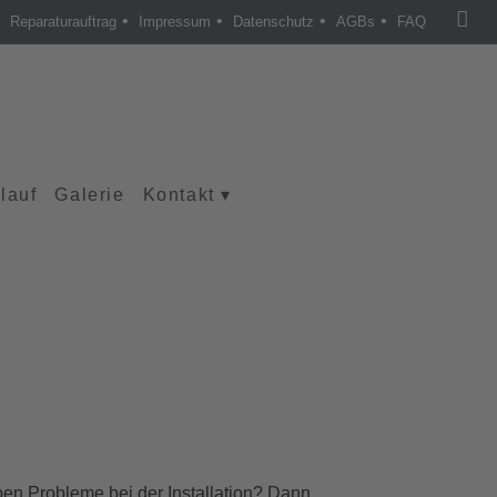
•
•
•
•
Reparaturauftrag
Impressum
Datenschutz
AGBs
FAQ
lauf
Galerie
Kontakt
▾
ben Probleme bei der Installation? Dann