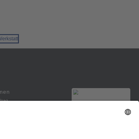
onen
trag
ellungen