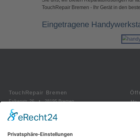
TouchRepair Bremen - Ihr Gerät in den bes
Eingetragene Handywerkst
TouchRepair Bremen
Öff
Falkenstr. 26
•
28195 Bremen
Mo 
0421-173 088 81
Sa
info@touchrepair.de
So