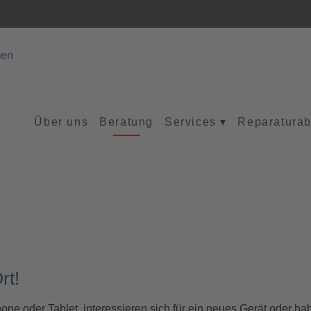
Über uns
Beratung
Services
▾
Reparaturab
rt!
e oder Tablet, interessieren sich für ein neues Gerät oder ha