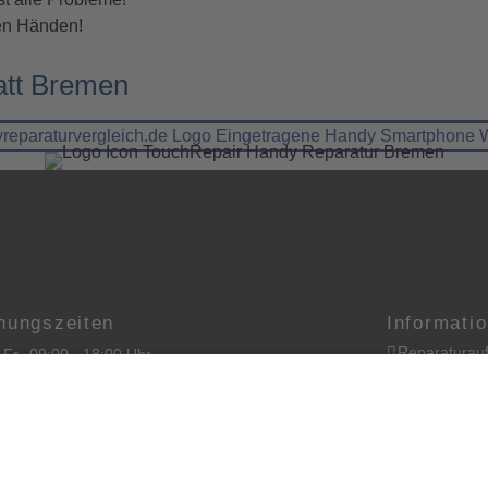
ten Händen!
att Bremen
nungszeiten
Informati
Reparaturauf
- Fr
09:00 - 18:00 Uhr
Impressum
09:00 - 15:00 Uhr
Datenschutz
geschlossen
AGBs
FAQ
Cookie-Einst