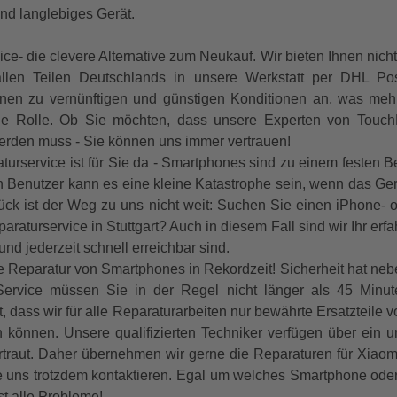
und langlebiges Gerät.
- die clevere Alternative zum Neukauf. Wir bieten Ihnen nicht
llen Teilen Deutschlands in unsere Werkstatt per DHL Po
onen zu vernünftigen und günstigen Konditionen an, was meh
eine Rolle. Ob Sie möchten, dass unsere Experten von To
werden muss - Sie können uns immer vertrauen!
urservice ist für Sie da - Smartphones sind zu einem festen B
en Benutzer kann es eine kleine Katastrophe sein, wenn das Gerät 
Glück ist der Weg zu uns nicht weit: Suchen Sie einen iPhone-
aturservice in Stuttgart? Auch in diesem Fall sind wir Ihr erfa
nd jederzeit schnell erreichbar sind.
Reparatur von Smartphones in Rekordzeit! Sicherheit hat neben
Service müssen Sie in der Regel nicht länger als 45 Minute
st, dass wir für alle Reparaturarbeiten nur bewährte Ersatzteile
n können. Unsere qualifizierten Techniker verfügen über ein
ertraut. Daher übernehmen wir gerne die Reparaturen für Xiaom
e uns trotzdem kontaktieren. Egal um welches Smartphone ode
st alle Probleme!