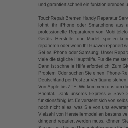
und garantiert schnell ein funktionierendes 
TouchRepair Bremen Handy Reparatur Service
lohnt, ihr iPhone oder Smartphone aus a
professionelle Reparaturen von Mobiltelef
Geräts. Hersteller und Modell spielen k
reparieren oder wenn Ihr Huawei repariert 
Sei es iPhone oder Samsung: Unser Reparat
viele die tägliche Haupthilfe. Für die meist
Dann ist schnelle Hilfe erforderlich. Zum 
Problem! Oder suchen Sie einen iPhone-Repar
Deutschland per Post zur Verfügung stehen u
Von Apple bis ZTE: Wir kümmern uns um die 
Priorität. Dank unseres Express & Save 
funktionsfähig ist. Es versteht sich von selb
noch nicht alles, was Sie von uns erwarte
Vielzahl von Herstellermodellen bestens v
dringend repariert werden muss, können Si
Sie uns, wir bieten Reparaturlösungen für fa