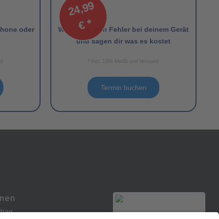
2
4,
9
9
€
*
Phone oder
Wir finden den Fehler bei deinem Gerät
und sagen dir was es kostet
nd
* incl. 19% MwSt und Versand
Termin buchen
onen
trag