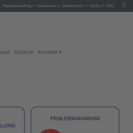
•
•
•
•
Reparaturauftrag
Impressum
Datenschutz
AGBs
FAQ
lauf
Galerie
Kontakt
▾
FEHLERDIAGNOSE
KLUNG