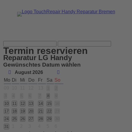
Termin reservieren
Reparatur LG Handy
Gewünschtes Datum wählen
August 2026
Mo
Di
Mi
Do
Fr
Sa
So
09
10
11
12
13
1
2
3
4
5
6
7
8
9
10
11
12
13
14
15
16
17
18
19
20
21
22
23
24
25
26
27
28
29
30
1
2
3
4
5
6
31