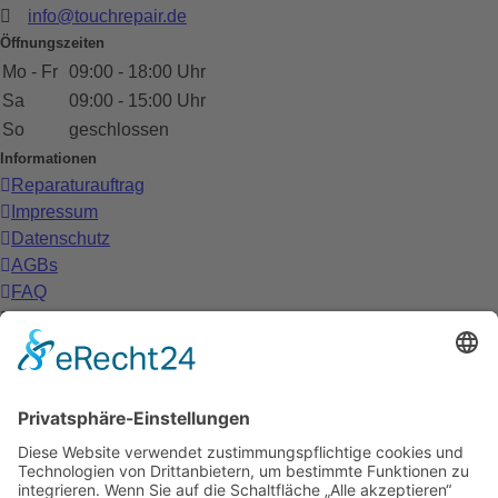
info@touchrepair.de
Öffnungszeiten
Mo - Fr
09:00 - 18:00 Uhr
Sa
09:00 - 15:00 Uhr
So
geschlossen
Informationen
Reparaturauftrag
Impressum
Datenschutz
AGBs
FAQ
Cookie-Einstellungen
TouchRepair Bremen
Falkenstr. 26
•
28195 Bremen
0421-173 088 81
info@touchrepair.de