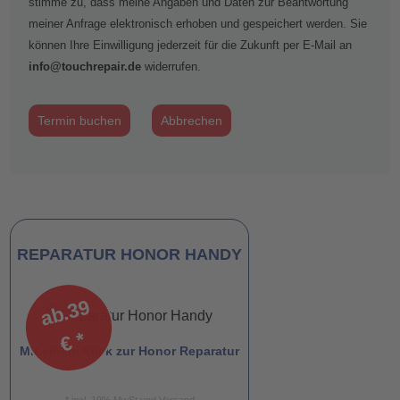
stimme zu, dass meine Angaben und Daten zur Beantwortung
meiner Anfrage elektronisch erhoben und gespeichert werden. Sie
können Ihre Einwilligung jederzeit für die Zukunft per E-Mail an
info@touchrepair.de
widerrufen.
Termin buchen
Abbrechen
REPARATUR HONOR HANDY
a
b.
3
9
€
*
Mit einem Klick zur Honor Reparatur
* incl. 19% MwSt und Versand