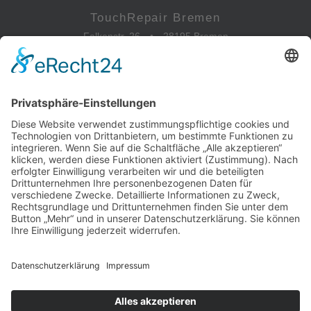
TouchRepair Bremen
Falkenstr. 26
•
28195 Bremen
0421-173 088 81
info@touchrepair.de
Öffnungszeiten
Mo - Fr
09:00 - 18:00 Uhr
Sa
09:00 - 15:00 Uhr
So
geschlossen