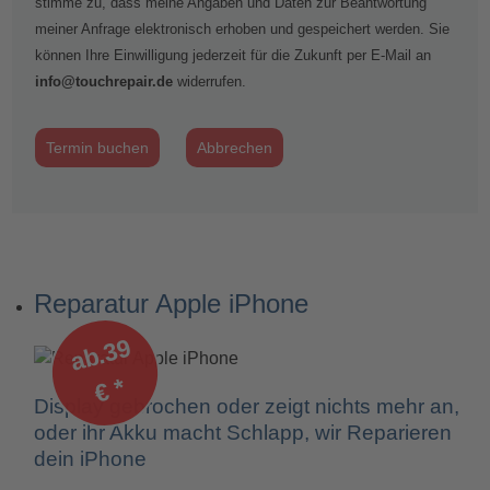
stimme zu, dass meine Angaben und Daten zur Beantwortung
meiner Anfrage elektronisch erhoben und gespeichert werden. Sie
können Ihre Einwilligung jederzeit für die Zukunft per E-Mail an
info@touchrepair.de
widerrufen.
Termin buchen
Abbrechen
Reparatur Apple iPhone
a
b.
3
9
€
*
Display gebrochen oder zeigt nichts mehr an,
oder ihr Akku macht Schlapp, wir Reparieren
dein iPhone