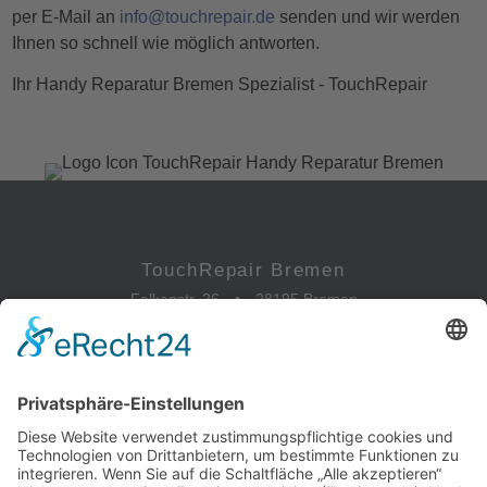
per E-Mail an
info@touchrepair.de
senden und wir werden
Ihnen so schnell wie möglich antworten.
Ihr Handy Reparatur Bremen Spezialist - TouchRepair
TouchRepair Bremen
Falkenstr. 26
•
28195 Bremen
0421-173 088 81
info@touchrepair.de