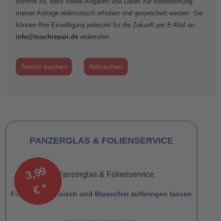
stimme zu, dass meine Angaben und Daten zur Beantwortung
meiner Anfrage elektronisch erhoben und gespeichert werden. Sie
können Ihre Einwilligung jederzeit für die Zukunft per E-Mail an
info@touchrepair.de
widerrufen.
Termin buchen
Abbrechen
PANZERGLAS & FOLIENSERVICE
3,
9
9
€
*
Folie fachmännisch und Blasenfrei aufbringen lassen
* incl. 19% MwSt und Versand