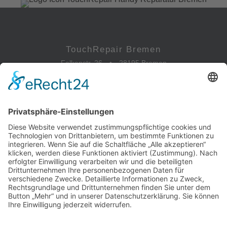
TouchRepair Bremen
Falkenstr. 26
•
28195 Bremen
0421-173 088 81
info@touchrepair.de
Öffnungszeiten
Mo - Fr
09:00 - 18:00 Uhr
Sa
09:00 - 15:00 Uhr
So
geschlossen