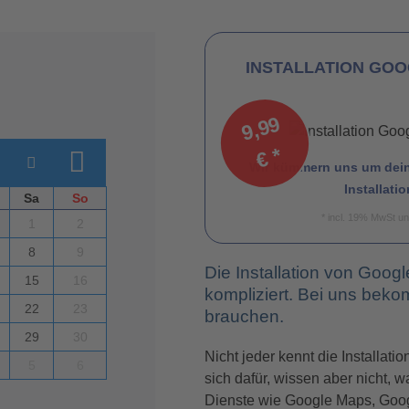
INSTALLATION GOO
9,
9
9
€
*
Wir kümmern uns um dein
Installati
Sa
So
* incl. 19% MwSt u
1
2
8
9
Die Installation von Googl
15
16
kompliziert. Bei uns beko
22
23
brauchen.
29
30
Nicht jeder kennt die Installati
5
6
sich dafür, wissen aber nicht, 
Dienste wie Google Maps, Goo