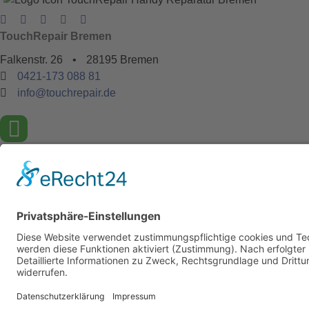
TouchRepair Bremen
Falkenstr. 26
•
28195 Bremen
0421-173 088 81
info@touchrepair.de
Öffnungszeiten
Mo - Fr
09:00 - 18:00 Uhr
Sa
09:00 - 15:00 Uhr
So
geschlossen