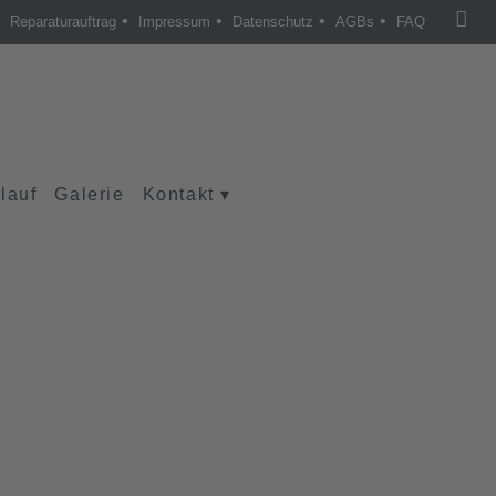
•
•
•
•
Reparaturauftrag
Impressum
Datenschutz
AGBs
FAQ
lauf
Galerie
Kontakt
▾