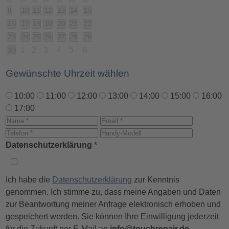
9
10
11
12
13
14
15
16
17
18
19
20
21
22
23
24
25
26
27
28
29
1
2
3
4
5
6
30
Gewünschte Uhrzeit wählen
10:00
11:00
12:00
13:00
14:00
15:00
16:00
17:00
Datenschutzerklärung
*
Ich habe die
Datenschutzerklärung
zur Kenntnis
genommen. Ich stimme zu, dass meine Angaben und Daten
zur Beantwortung meiner Anfrage elektronisch erhoben und
gespeichert werden. Sie können Ihre Einwilligung jederzeit
für die Zukunft per E-Mail an
info@touchrepair.de