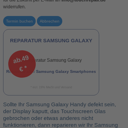
widerrufen.
Termin buchen
Abbrechen
REPARATUR SAMSUNG GALAXY
a
b.
4
9
€
*
Reparatur aller Samsung Galaxy Smartphones
* incl. 19% MwSt und Versand
Sollte Ihr Samsung Galaxy Handy defekt sein,
der Display kaputt, das Touchscreen Glas
gebrochen oder etwas anderes nicht
funktionieren, dann reparieren wir Ihr Samsung