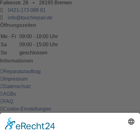
Falkenstr. 26
•
28195 Bremen
0421-173 088 81
info@touchrepair.de
Öffnungszeiten
Mo - Fr
09:00 - 18:00 Uhr
Sa
09:00 - 15:00 Uhr
So
geschlossen
Informationen
Reparaturauftrag
Impressum
Datenschutz
AGBs
FAQ
Cookie-Einstellungen
TouchRepair Bremen