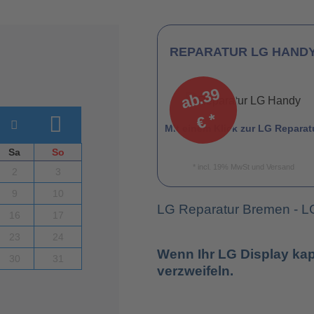
REPARATUR LG HAND
a
b.
3
9
€
*
Mit einem Klick zur LG Reparat
Sa
So
* incl. 19% MwSt und Versand
2
3
9
10
LG Reparatur Bremen - L
16
17
23
24
Wenn Ihr LG Display kap
30
31
verzweifeln.