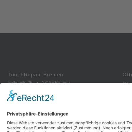
TouchRepair Bremen
Öff
Falkenstr. 26
•
28195 Bremen
Mo 
0421-173 088 81
Sa
info@touchrepair.de
So