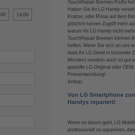
TouchRepair Bremen Profis helf
Haben Sie Ihr LG Handy versehen
:00
14:00
Kratzer, oder Risse auf dem B
plötzlich keinen Zugriff mehr 
warum Ihr LG Handy nicht mehr s
TouchRepair Bremen können Ihn
helfen. Wenn Sie sich an uns w
dass Ihr LG Gerät in kürzester 
Minuten) sondern auch so gut w
geprüfte LG Original oder OEM Er
Preisentwicklung!
&nbsp;
Von LG Smartphone zum 
Handys repariert!
Wenn es darum geht, LG Mobilte
professionell zu reparieren, d