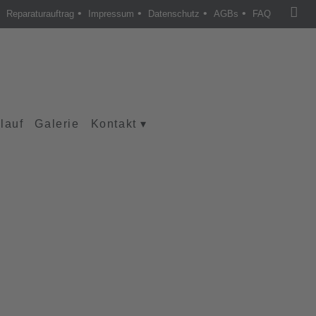
•
•
•
•
Reparaturauftrag
Impressum
Datenschutz
AGBs
FAQ
lauf
Galerie
Kontakt
▾