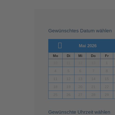
Gewünschtes Datum wählen
Mai 2026
Mo
Di
Mi
Do
Fr
10
11
12
13
1
4
5
6
7
8
11
12
13
14
15
18
19
20
21
22
25
26
27
28
29
Gewünschte Uhrzeit wählen