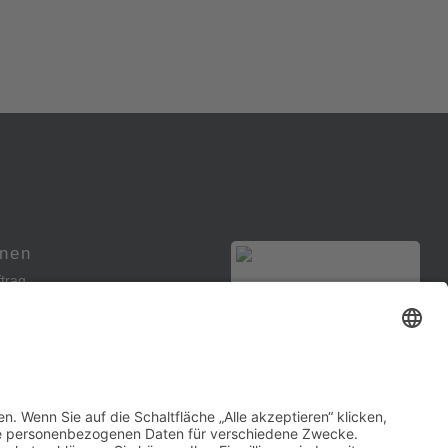
onen
trag
ellungen