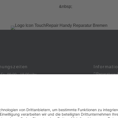
&nbsp;
nungszeiten
Informati
Reparaturauf
- Fr
09:00 - 18:00 Uhr
Impressum
09:00 - 15:00 Uhr
Datenschutz
geschlossen
AGBs
FAQ
Cookie-Einst