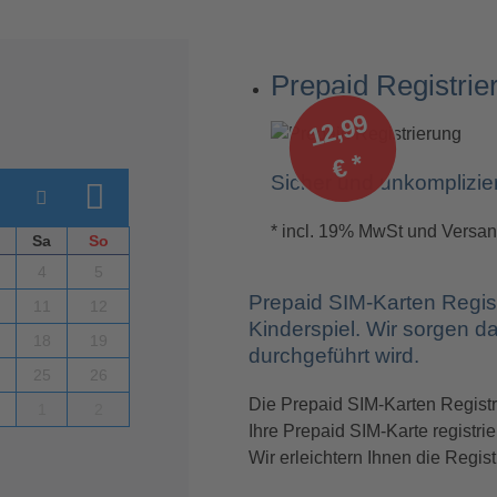
Prepaid Registrie
1
2,
9
9
€
*
Sicher und unkomplizie
* incl. 19% MwSt und Versa
Sa
So
4
5
Prepaid SIM-Karten Regist
11
12
Kinderspiel. Wir sorgen d
18
19
durchgeführt wird.
25
26
Die Prepaid SIM-Karten Registr
1
2
Ihre Prepaid SIM-Karte registrie
Wir erleichtern Ihnen die Regis