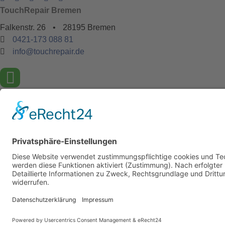
TouchRepair Bremen
Falkenstr. 26
•
28195 Bremen
0421-173 088 81
info@touchrepair.de
Öffnungszeiten
Mo - Fr
09:00 - 18:00 Uhr
Sa
09:00 - 15:00 Uhr
So
geschlossen