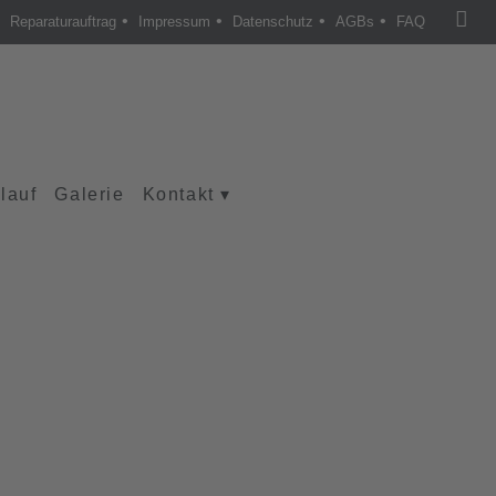
•
•
•
•
Reparaturauftrag
Impressum
Datenschutz
AGBs
FAQ
lauf
Galerie
Kontakt
▾