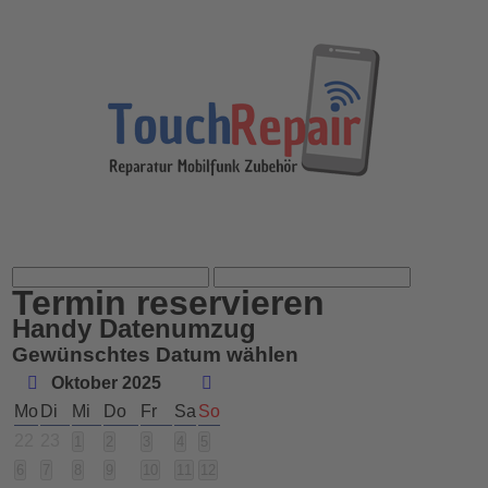
Termin reservieren
Handy Datenumzug
Gewünschtes Datum wählen
Oktober 2025
Mo
Di
Mi
Do
Fr
Sa
So
22
23
1
2
3
4
5
6
7
8
9
10
11
12