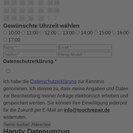
13
14
15
16
17
18
19
20
21
22
23
24
25
26
1
2
27
28
29
30
31
Gewünschte Uhrzeit wählen
10:00
11:00
12:00
13:00
14:00
15:00
16:00
17:00
Datenschutzerklärung
*
Ich habe die
Datenschutzerklärung
zur Kenntnis
genommen. Ich stimme zu, dass meine Angaben und Daten
zur Beantwortung meiner Anfrage elektronisch erhoben und
gespeichert werden. Sie können Ihre Einwilligung jederzeit
für die Zukunft per E-Mail an
info@touchrepair.de
widerrufen.
Termin buchen
Abbrechen
Handy Datenumzug